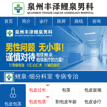
首页
简介
诊疗
医师
路线
咨询
鲤泉·细分科室 专病专治
包皮过长
包茎
包皮嵌顿
包皮包茎
割包皮年龄
包皮诊疗
包皮包茎