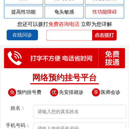
2026-07-26
男性早泄都分为哪几类
提高性功能
龟头敏感
性功能障碍
2026-07-26
男性早泄的影响有哪些
您还可以拨打
免费咨询电话
立即为您详解
2026-07-26
如何走出早泄误区呢？
在线问诊
2026-07-26
男性早泄有什么临床表现
2026-07-19
预防阳痿的办法有哪些
2026-07-19
阳痿的错误认识
2026-07-19
阳痿的症状以及医治方法
网络预约挂号平台
2026-07-19
引起男性阳痿的一个重要因素
免
预约挂号费
优
先安排就诊
享
医师会诊
2026-07-19
阳痿都有什么危害？
2026-07-14
包皮过长是怎么引起的？
姓名：
2026-07-14
包皮过长会诱发哪些疾病
手机号码：
2026-07-14
包皮过长的临床表现都有哪些