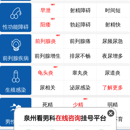
早泄
射精障碍
时间短
阳痿
勃起障碍
射精快
性功能障碍
前列腺炎
前列腺痛
尿频尿急
前列腺增生
排尿不畅
夜尿增多
前列腺疾病
龟头炎
睾丸炎
尿道炎
尿相关
泌尿感染
了解更多
生殖感染
死精
少精
弱精
精液异常
精子畸形
男性不育
男性不育