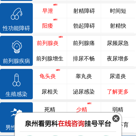
早泄
射精障碍
时间短
阳痿
勃起障碍
射精快
性功能障碍
前列腺炎
前列腺痛
尿频尿急
前列腺增生
排尿不畅
夜尿增多
前列腺疾病
龟头炎
睾丸炎
尿道炎
尿相关
泌尿感染
了解更多
生殖感染
死精
少精
弱精
精液异常
精子畸形
男性不育
男性不育