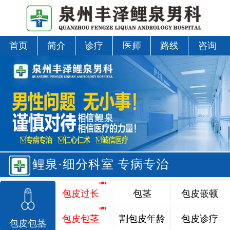
首页
简介
诊疗
医师
路线
咨询
鲤泉·细分科室 专病专治
包皮过长
包茎
包皮嵌顿
包皮包茎
割包皮年龄
包皮诊疗
包皮包茎