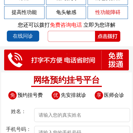
2026-07-26
男性早泄都分为哪几类
提高性功能
龟头敏感
性功能障碍
2026-07-26
男性早泄的影响有哪些
您还可以拨打
免费咨询电话
立即为您详解
2026-07-26
如何走出早泄误区呢？
在线问诊
2026-07-26
男性早泄有什么临床表现
2026-07-19
预防阳痿的办法有哪些
2026-07-19
阳痿的错误认识
2026-07-19
阳痿的症状以及医治方法
网络预约挂号平台
2026-07-19
引起男性阳痿的一个重要因素
免
预约挂号费
优
先安排就诊
享
医师会诊
2026-07-19
阳痿都有什么危害？
2026-07-14
包皮过长是怎么引起的？
姓名：
2026-07-14
包皮过长会诱发哪些疾病
手机号码：
2026-07-14
包皮过长的临床表现都有哪些